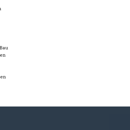
n
 Bau
ben
e
sen