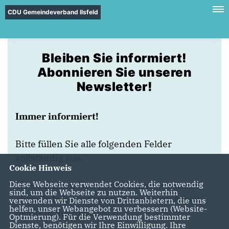
CDU Gemeindeverband Ilsfeld
Bleiben Sie informiert!
Abonnieren Sie unseren
Newsletter!
Immer informiert!
Bitte füllen Sie alle folgenden Felder
vollständig aus.
Cookie Hinweis
Diese Webseite verwendet Cookies, die notwendig
Über unseren Newsletter liefern wir Ihnen
sind, um die Webseite zu nutzen. Weiterhin
aktuelle Informationen über unsere Arbeit
verwenden wir Dienste von Drittanbietern, die uns
helfen, unser Webangebot zu verbessern (Website-
direkt in Ihr Postfach.
Optmierung). Für die Verwendung bestimmter
Dienste, benötigen wir Ihre Einwilligung. Ihre