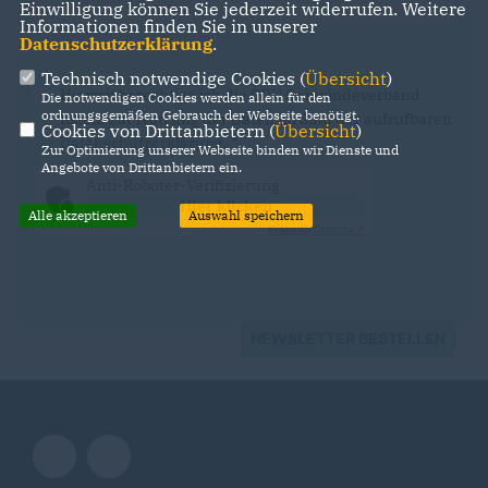
Einwilligung können Sie jederzeit widerrufen. Weitere
Informationen finden Sie in unserer
Datenschutzerklärung
.
Technisch notwendige Cookies (
Übersicht
)
Hiermit berechtige ich die CDU Gemeindeverband
Die notwendigen Cookies werden allein für den
ordnungsgemäßen Gebrauch der Webseite benötigt.
Ilsfeld zur Nutzung der Daten im Sinn der aufrufbaren
Cookies von Drittanbietern (
Übersicht
)
Datenschutzerklärung
.
*
Zur Optimierung unserer Webseite binden wir Dienste und
Angebote von Drittanbietern ein.
Anti-Roboter-Verifizierung
Hier klicken
Alle akzeptieren
Auswahl speichern
Friendly
Captcha ⇗
NEWSLETTER BESTELLEN