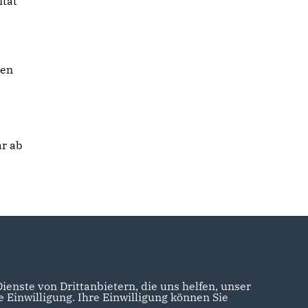
ität
ten
r ab
enste von Drittanbietern, die uns helfen, unser
Einwilligung. Ihre Einwilligung können Sie