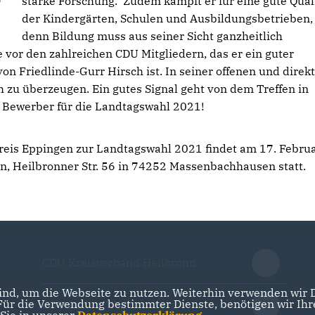
starke Forschung. Zudem kämpft er für eine gute Qual
der Kindergärten, Schulen und Ausbildungsbetrieben,
denn Bildung muss aus seiner Sicht ganzheitlich
 vor den zahlreichen CDU Mitgliedern, das er ein guter
n Friedlinde-Gurr Hirsch ist. In seiner offenen und direk
ch zu überzeugen. Ein gutes Signal geht von dem Treffen in
n Bewerber für die Landtagswahl 2021!
is Eppingen zur Landtagswahl 2021 findet am 17. Februa
n, Heilbronner Str. 56 in 74252 Massenbachhausen statt.
CDU Kreisverband Heilbronn
nd, um die Webseite zu nutzen. Weiterhin verwenden wir Di
r die Verwendung bestimmter Dienste, benötigen wir Ihre 
CDU Baden-Württemberg