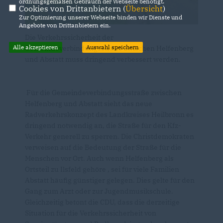
ordnungsgemäßen Gebrauch der Webseite benötigt.
Cookies von Drittanbietern (
Übersicht
)
Zur Optimierung unserer Webseite binden wir Dienste und
Angebote von Drittanbietern ein.
Die Verkehrssicherheit der
Alle akzeptieren
Auswahl speichern
Gemeindeverbindungsstraße zwischen Helfenberg
und Abstatt muss dringend verbessert werden.
Für die Gemeindeverbindungsstraße zwischen
Helfenberg und Abstatt sieht das neue
Radverkehrskonzept des Landkreises Heilbronn es
dringend notwendig an, die Straße für den Kfz-
Verkehr generell zu sperren. Die Christdemokraten
verweisen auf die Bedeutung der Straße für die
Menschen vor Ort. Auch wenn Helfenberg als
Ortsteil zu Ilsfeld gehöre , sei für viele Familien
Abstatt häufig günstiger gelegen. Dies gelte für den
Gang zum Arzt oder zur Jugendmusikschule.
Gleichzeitig betont die CDU, dass die derzeitige
Situation für die Verkehrssicherheit von