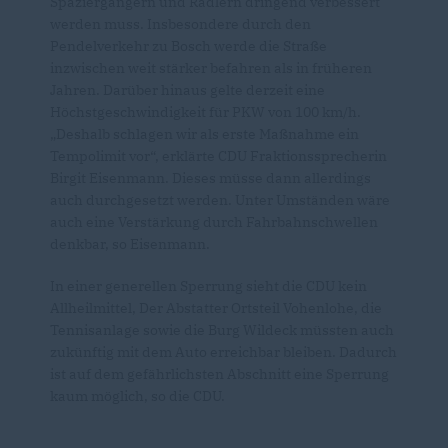
Spaziergängern und Radlern dringend verbessert
werden muss. Insbesondere durch den
Pendelverkehr zu Bosch werde die Straße
inzwischen weit stärker befahren als in früheren
Jahren. Darüber hinaus gelte derzeit eine
Höchstgeschwindigkeit für PKW von 100 km/h.
Deshalb schlagen wir als erste Maßnahme ein
Tempolimit vor“, erklärte CDU Fraktionssprecherin
Birgit Eisenmann. Dieses müsse dann allerdings
auch durchgesetzt werden. Unter Umständen wäre
auch eine Verstärkung durch Fahrbahnschwellen
denkbar, so Eisenmann.
In einer generellen Sperrung sieht die CDU kein
Allheilmittel, Der Abstatter Ortsteil Vohenlohe, die
Tennisanlage sowie die Burg Wildeck müssten auch
zukünftig mit dem Auto erreichbar bleiben. Dadurch
ist auf dem gefährlichsten Abschnitt eine Sperrung
kaum möglich, so die CDU.