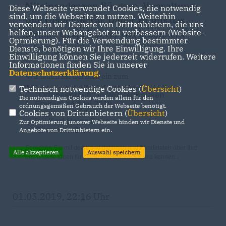
Miteinander von Bürgern, Verwaltung
Diese Webseite verwendet Cookies, die notwendig
sind, um die Webseite zu nutzen. Weiterhin
und Gemeinderat. Daher ist uns das
verwenden wir Dienste von Drittanbietern, die uns
helfen, unser Webangebot zu verbessern (Website-
direkte Gespräch vor Ort besonders
Optmierung). Für die Verwendung bestimmter
wichtig.
Dienste, benötigen wir Ihre Einwilligung. Ihre
Einwilligung können Sie jederzeit widerrufen. Weitere
Informationen finden Sie in unserer
Datenschutzerklärung
.
Wir laden Sie herzlich ein zum
Technisch notwendige Cookies (
Übersicht
)
Ortsgespräch“ in Wüstenhausen
Die notwendigen Cookies werden allein für den
Freitag, 24. Mai 2019
ordnungsgemäßen Gebrauch der Webseite benötigt.
Cookies von Drittanbietern (
Übersicht
)
Beginn: 20:00 Uhr
bei Karl-Heinz Eckert
Zur Optimierung unserer Webseite binden wir Dienste und
Römerstr. 2
Angebote von Drittanbietern ein.
Sprechen Sie mit den Kandidatinnen und Kandidaten über Ihre
Alle akzeptieren
Auswahl speichern
.
uns unsere Ideen für Ilsfeld und lernen Sie uns kennen.
01.05.2019, 22:16 Uhr