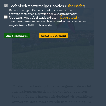
Technisch notwendige Cookies (
Übersicht
)
Die notwendigen Cookies werden allein für den
ordnungsgemäßen Gebrauch der Webseite benötigt.
Cookies von Drittanbietern (
Übersicht
)
Zur Optimierung unserer Webseite binden wir Dienste und
Angebote von Drittanbietern ein.
Alle akzeptieren
Auswahl speichern
Mit der Entscheidung für einen eigene Liste endet
eine Listengemeinschaft, die vor über 40 Jahren
begann. Damals hatten sich der landwirtschaftliche
Ortsverein, der Gewerbeverein Ilsfeld und die CDU