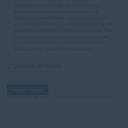
Kandidaten zur Landtags-, Bundestags- und
Europawahl nominiere oder indem man auf
Parteitagen mitentscheide, sondern gerade auch
auf kommunaler Ebene. „Die Kommunalwahl ist das
Königsrecht für jeden politischen Ortsverband. Hier
nicht mitspielen zu wollen ist als ob ein Fussballer
nur auf der Tribüne sitzt aber nie auf dem Platz
stehen möchte“, so die Christdemokraten.
27.09.2018, 07:39 Uhr
Unsere Themen
Hier erhalten Sie einen Überblick über unsere Themen.