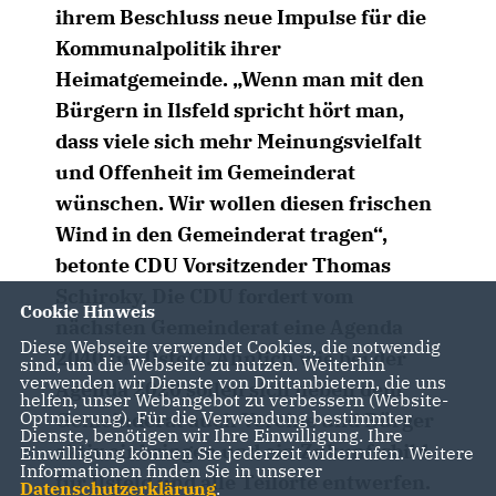
ihrem Beschluss neue Impulse für die
Kommunalpolitik ihrer
Heimatgemeinde. „Wenn man mit den
Bürgern in Ilsfeld spricht hört man,
dass viele sich mehr Meinungsvielfalt
und Offenheit im Gemeinderat
wünschen. Wir wollen diesen frischen
Wind in den Gemeinderat tragen“,
betonte CDU Vorsitzender Thomas
Schiroky. Die CDU fordert vom
Cookie Hinweis
nächsten Gemeinderat eine Agenda
Diese Webseite verwendet Cookies, die notwendig
2040 für Ilsfeld. Ähnlich wie bei der
sind, um die Webseite zu nutzen. Weiterhin
verwenden wir Dienste von Drittanbietern, die uns
Agenda 2020 sollen sich neben dem
helfen, unser Webangebot zu verbessern (Website-
Optmierung). Für die Verwendung bestimmter
Gemeinderat auch Vereine und Bürger
Dienste, benötigen wir Ihre Einwilligung. Ihre
aktiv einbringen und ein Zukunftsbild
Einwilligung können Sie jederzeit widerrufen. Weitere
Informationen finden Sie in unserer
für Ilsfeld und alle Teilorte entwerfen.
Datenschutzerklärung
.