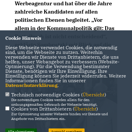
Werbeagentur und hat über die Jahre
zahlreiche Kandidaten auf allen
politischen Ebenen begleitet. „Vor
allem in der Kommunalpolitik gilt: Das
Parteibuch ist nicht entscheidend“,
Cookie Hinweis
erklärte Sombrutzki mit Blick auf die
Diese Webseite verwendet Cookies, die notwendig
sind, um die Webseite zu nutzen. Weiterhin
Themen wie Bebauungspläne,
verwenden wir Dienste von Drittanbietern, die uns
Straßenbau und Stadt-entwicklung.“
helfen, unser Webangebot zu verbessern (Website-
Optmierung). Für die Verwendung bestimmter
Dienste, benötigen wir Ihre Einwilligung. Ihre
Einwilligung können Sie jederzeit widerrufen. Weitere
Informationen finden Sie in unserer
Datenschutzerklärung
.
Technisch notwendige Cookies (
Übersicht
)
Die notwendigen Cookies werden allein für den
ordnungsgemäßen Gebrauch der Webseite benötigt.
Cookies von Drittanbietern (
Übersicht
)
Zur Optimierung unserer Webseite binden wir Dienste und
Angebote von Drittanbietern ein.
Alle akzeptieren
Auswahl speichern