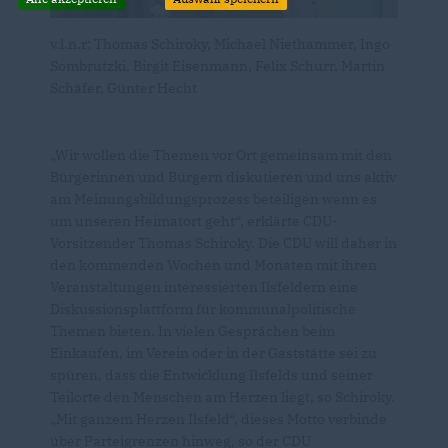
v.l.n.r: Thomas Schiroky, Michael Niethammer, Ingo
Sombrutzki, Birgit Eisenmann, Felix Schurr, Martin
Schäfer, Günter Hecht
Wir wollen die Themen vor Ort gemeinsam mit den
Bürgerinnen und Bürgern diskutieren und uns aktiv
am Meinungsbildungsprozess beteiligen wenn es
um unseren Heimatort geht“, erklärte CDU-
Vorsitzender Thomas Schiroky. Die CDU will daher in
den kommenden Wochen und Monaten mit ihren
Veranstaltungen interessierten Ilsfeldern eine
Diskussionsplattform für kommunalpolitische
Themen bieten. In vielen Gesprächen beim
Einkaufen, im Verein oder in der Gaststätte sei zu
spüren, dass die Entwicklung Ilsfelds und seiner
Teilorte den Menschen am Herzen liegt, so Schiroky.
Mit ganzem Herzen Ilsfeld“, dieses Motto verbinde
über Parteigrenzen hinweg, so der CDU