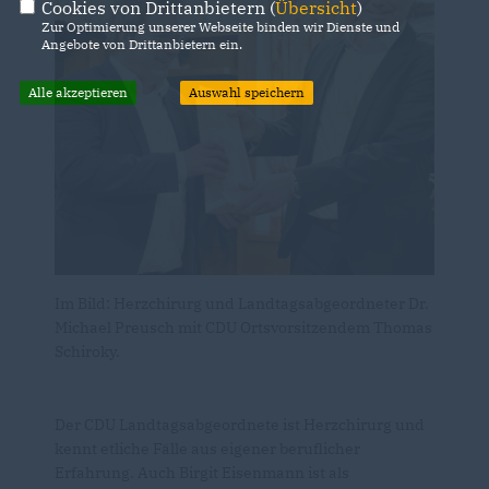
Cookies von Drittanbietern (
Übersicht
)
Zur Optimierung unserer Webseite binden wir Dienste und
Angebote von Drittanbietern ein.
Alle akzeptieren
Auswahl speichern
Im Bild: Herzchirurg und Landtagsabgeordneter Dr.
Michael Preusch mit CDU Ortsvorsitzendem Thomas
Schiroky.
Der CDU Landtagsabgeordnete ist Herzchirurg und
kennt etliche Fälle aus eigener beruflicher
Erfahrung. Auch Birgit Eisenmann ist als