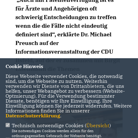
für Ärzte und Angehörigen oft
schwierig Entscheidungen zu treffen
wenn die die Fälle nicht eindeutig
definiert sind“, erklärte Dr. Michael
Preusch auf der
Informationsveranstaltung der CDU
Ilsfeld, auf der er zusammen mit Birgit
Cookie Hinweis
Eisenmann die Themen
Diese Webseite verwendet Cookies, die notwendig
Patientenverfügung und
sind, um die Webseite zu nutzen. Weiterhin
Vorsorgevollmacht aus Praxissicht
verwenden wir Dienste von Drittanbietern, die uns
helfen, unser Webangebot zu verbessern (Website-
erläuterte.
Optmierung). Für die Verwendung bestimmter
Dienste, benötigen wir Ihre Einwilligung. Ihre
Einwilligung können Sie jederzeit widerrufen. Weitere
Informationen finden Sie in unserer
Datenschutzerklärung
.
Technisch notwendige Cookies (
Übersicht
)
Die notwendigen Cookies werden allein für den
ordnungsgemäßen Gebrauch der Webseite benötigt.