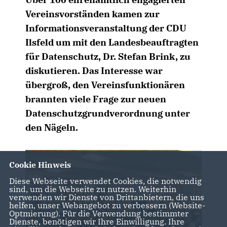
Vereinsvorständen kamen zur
Informationsveranstaltung der CDU
Ilsfeld um mit den Landesbeauftragten
für Datenschutz, Dr. Stefan Brink, zu
diskutieren. Das Interesse war
übergroß, den Vereinsfunktionären
brannten viele Frage zur neuen
Datenschutzgrundverordnung unter
den Nägeln.
Cookie Hinweis
Diese Webseite verwendet Cookies, die notwendig
sind, um die Webseite zu nutzen. Weiterhin
verwenden wir Dienste von Drittanbietern, die uns
helfen, unser Webangebot zu verbessern (Website-
Optmierung). Für die Verwendung bestimmter
Dienste, benötigen wir Ihre Einwilligung. Ihre