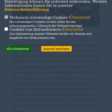
Einwilligung können Sie jederzeit widerrufen. Weitere
Informationen finden Sie in unserer
Datenschutzerklärung
.
Technisch notwendige Cookies (
Übersicht
)
Die notwendigen Cookies werden allein für den
ordnungsgemäßen Gebrauch der Webseite benötigt.
Cookies von Drittanbietern (
Übersicht
)
Zur Optimierung unserer Webseite binden wir Dienste und
Angebote von Drittanbietern ein.
Landtagsabgeordnete Gurr Hirsch zeigte bei Ihrer
Alle akzeptieren
Auswahl speichern
Einführung auf, wie uns das Thema Datenschutz im
täglichen Leben begegnet. Sei es bei der Medizin als
gläserner Patient“, in unserem „Smart-Home“ oder
über die zahlreichen Social-Media-Kanäle. Dabei
gehen viele oft sehr leichtsinnig mit ihren Daten um.
Aber wie sieht es aus bei den Vereinen? Kann ein
Vorstandsmitglied für Datenpannen haftbar
gemacht werden? Greift bald eine Abmahnwelle?
Das konnte der Landesbeauftragte für Datenschutz,
Dr. Brink, gleich etwas entkräften: „Sie müssen nicht
damit rechnen, dass Vereine mit Bußgeldern belegt
werden“.